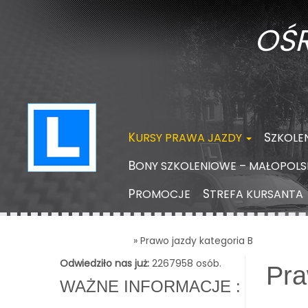
OŚ
KURSY PRAWA JAZDY
SZKOL
BONY SZKOLENIOWE – MAŁOPOLSK
PROMOCJE
STREFA KURSANTA
Strona Główna
»
Prawo jazdy kategoria B
Odwiedziło nas już:
2267958 osób.
Pra
WAŻNE INFORMACJE :