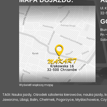
MAPA DOJAZDU:
A
Ul. 
32-
G
Biu
Pn –
Sob
Wyświetl większą mapę
TAGI: Nauka jazdy, Ośrodek szkolenia kierowców, nauka jazdy, kat.
Jaworzno, Libiąż, Balin, Chełmek, Pogorzyce, Myślachowice, Cz