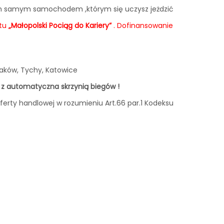
ym samym samochodem ,którym się uczysz jeżdzić
ktu
„Małopolski Pociąg do Kariery”
. Dofinansowanie
aków, Tychy, Katowice
 automatyczna skrzynią biegów !
erty handlowej w rozumieniu Art.66 par.1 Kodeksu