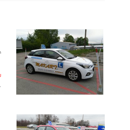
sięcy
m
J
y