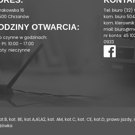
DRES:
KONTA
Krakowska 16
Tel. biuro (32
500 Chrzanów
kom. biuro 50
kom. Kierownik 
ODZINY OTWARCIA:
mail:
biuro@ma
nr konta: 45 1
ro czynne w godzinach:
0933
 Pt: 10:00 – 17:00
oty: nieczynne
B, kat. BE, kat.A,A1,A2, kat. AM, kat.C, kat. CE, kat.D, prawo jazd
yżówka