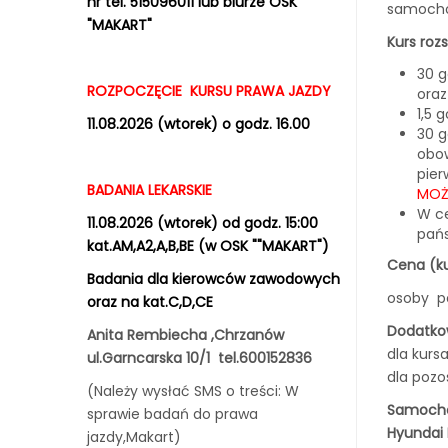
nr tel. 515096011 lub biurze OSK
samochó
"MAKART"
Kurs roz
30 g
ROZPOCZĘCIE KURSU PRAWA JAZDY
oraz
1,5 
11.08.2026 (wtorek) o godz. 16.00
30 g
obow
pier
BADANIA LEKARSKIE
MOŻ
W ce
11.08.2026 (wtorek) od godz. 15:00
pań
kat.AM,A2,A,B,BE (w OSK ""MAKART")
Cena (ku
Badania dla kierowców zawodowych
osoby p
oraz na kat.C,D,CE
Dodatkow
Anita Rembiecha ,Chrzanów
dla kur
ul.Garncarska 10/1 tel.600152836
dla poz
(Należy wysłać SMS o treści: W
Samocho
sprawie badań do prawa
Hyundai 
jazdy,Makart)