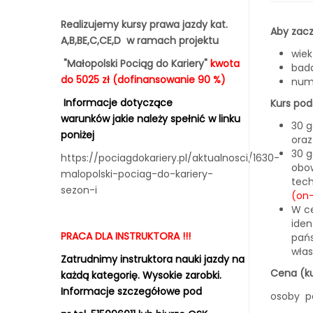
Realizujemy kursy prawa jazdy kat.
Aby zac
A,B,BE,C,CE,D w ramach projektu
w
"Małopolski Pociąg do Kariery"
kwota
bada
do 5025 zł (dofinansowanie 90 %)
num
Informacje dotyczące
Kurs pod
warunków jakie należy spełnić
w linku
30 g
poniżej
oraz
30 g
https://pociagdokariery.pl/aktualnosci/1630-
obow
malopolski-pociag-do-kariery-
tech
sezon-i
(on
W ce
iden
PRACA DLA INSTRUKTORA !!!
pań
wła
Zatrudnimy instruktora nauki jazdy na
Cena (
k
każdą kategorię. Wysokie zarobki.
Informacje szczegółowe pod
osoby p