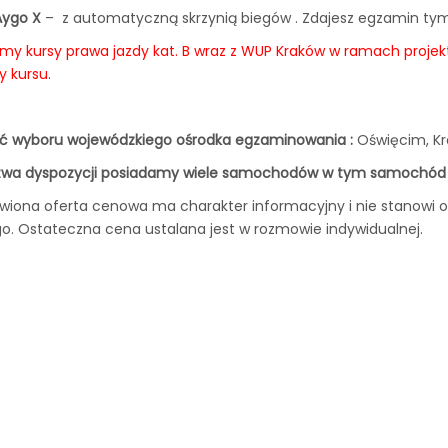
Aygo X
– z automatyczną skrzynią biegów . Zdajesz egzamin t
emy kursy prawa jazdy kat. B wraz z WUP Kraków w ramach proje
 kursu.
ść wyboru wojewódzkiego ośrodka egzaminowania :
Oświęcim, Kr
twa dyspozycji posiadamy wiele samochodów w tym samochód z
wiona oferta cenowa ma charakter informacyjny i nie stanowi of
o. Ostateczna cena ustalana jest w rozmowie indywidualnej.