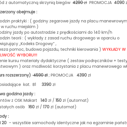
d z automatyczną skrzynią biegów
4290
zł
PROMOCJA
4090
szerzony obejmuje :
odzin praktyki : ( godziny zegarowe jazdy na placu manewrowy
 w ruchu miejskim )
godziny jazdy po autostradzie z prędkościami do 140 km/h
odzin teorii : ( wykłady z zasad ruchu drogowego w oparciu o
iązujący „Kodeks Drogowy” ,
wsza pomoc, budowa pojazdu, techniki kierowania )
WYKŁADY W F
LIWOŚĆ WYBORU!!!
nie kursu materiały dydaktyczne ( zestaw podręczników + testy
stwowym ) oraz możliwość korzystania z placu manewrowego 
rs rozszerzony)
4590 zł
; PROMOCJA
4390
zł
osiadające kat. B1
3390
zł
a godzina jazdy :
santów z OSK Makart
140
zł /
150
zł (automat)
ostałych osób
160
zł /
170
zł (automat)
dy :
I 20
– wszystkie samochody identyczne jak na egzaminie pań