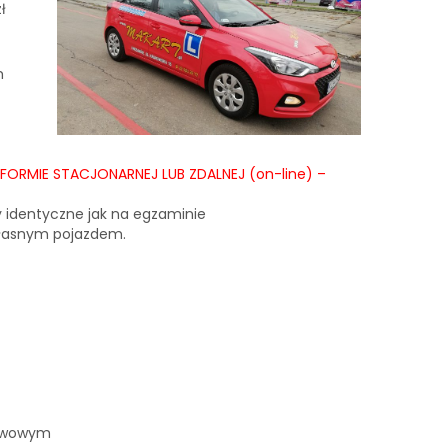
zł
m
ORMIE STACJONARNEJ LUB ZDALNEJ (on-line) –
 identyczne jak na egzaminie
własnym pojazdem.
stwowym