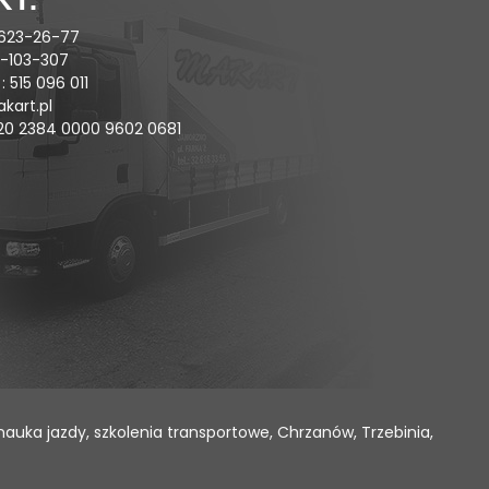
KT:
) 623-26-77
4-103-307
: 515 096 011
kart.pl
020 2384 0000 9602 0681
y, nauka jazdy, szkolenia transportowe, Chrzanów, Trzebinia,