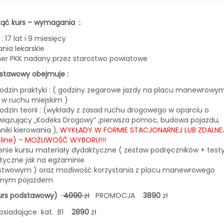
ząć kurs – wymagania :
iek : 17 lat i 9 mie
nia lekarskie
er PKK nadany przez starostwo powiatowe
stawowy obejmuje :
odzin praktyki : ( godziny zegarowe jazdy na placu manewrowy
 w ruchu miejskim )
odzin teorii : (wykłady z zasad ruchu drogowego w oparciu o
iązujący „Kodeks Drogowy” ,pierwsza pomoc, budowa pojazdu,
niki kierowania ),
WYKŁADY W FORMIE STACJONARNEJ LUB ZDALNE
-line) – MOŻLIWOŚĆ WYBORU!!!
nie kursu materiały dydaktyczne ( zestaw podręczników + test
tyczne jak na egzaminie
stwowym ) oraz możliwość korzystania z placu manewrowego
snym pojazdem
urs podstawowy)
4090
zł
PROMOCJA
3890
zł
osiadające kat. B1
2890
zł