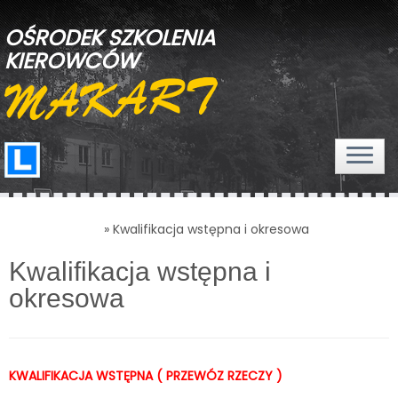
OŚRODEK SZKOLENIA
KIEROWCÓW
Strona Główna
»
Kwalifikacja wstępna i okresowa
Kwalifikacja wstępna i
okresowa
KWALIFIKACJA WSTĘPNA ( PRZEWÓZ RZECZY )