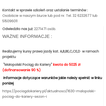
Kontakt w sprawie szkoleń oraz ustalanie terminów :
Osobiście w naszym biurze lub pod nr. Tel. 32 6232677 lub
515096011
Odwiedziło nas już:
2271471 osób.
WAŻNE INFORMACJE :
Realizujemy kursy prawa jazdy kat. A,B,BE,C,CE,D w ramach
projektu
"Małopolski Pociąg do Kariery"
kwota do 5025 zł
(dofinansowanie 90 %)
Informacje dotyczące warunków jakie należy spełnić
w linku
poniżej
https://pociagdokariery.pl/aktualnosci/1630-malopolski-
pociag-do-kariery-sezon-i